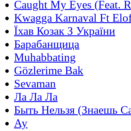
Caught My Eyes (Feat. 
Kwagga Karnaval Ft Elof
Їхав Козак З України
Барабанщица
Muhabbating
Gözlerime Bak
Sevaman
Ла Ла Ла
Быть Нельзя (Знаешь С
Ау